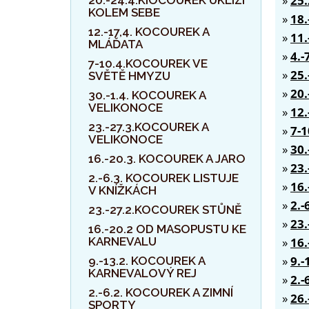
»
25
20.-24.4.KIOCOUREK UKLÍZÍ
KOLEM SEBE
»
18
12.-17,4. KOCOUREK A
»
11
MLÁĎATA
»
4.
7-10.4.KOCOUREK VE
»
25
SVĚTĚ HMYZU
»
20
30.-1.4. KOCOUREK A
VELIKONOCE
»
12
23.-27.3.KOCOUREK A
»
7-
VELIKONOCE
»
30
16.-20.3. KOCOUREK A JARO
»
23
2.-6.3. KOCOUREK LISTUJE
»
16
V KNÍŽKÁCH
»
2.
23.-27.2.KOCOUREK STŮNĚ
»
23
16.-20.2 OD MASOPUSTU KE
KARNEVALU
»
16
»
9.
9.-13.2. KOCOUREK A
KARNEVALOVÝ REJ
»
2.
2.-6.2. KOCOUREK A ZIMNÍ
»
26
SPORTY