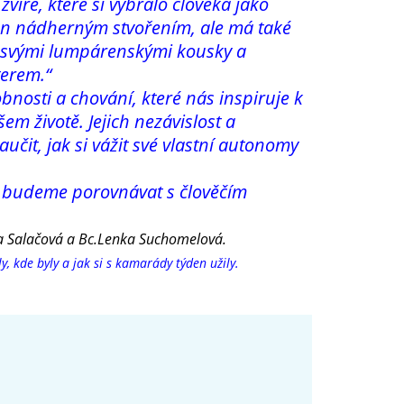
víře, které si vybralo člověka jako
jen nádherným stvořením, ale má také
s svými lumpárenskými kousky a
erem.“
bnosti a chování, které nás inspiruje k
m životě. Jejich nezávislost a
učit, jak si vážit své vlastní autonomy
a budeme porovnávat s člověčím
lana Salačová a Bc.Lenka Suchomelová.
, kde byly a jak si s kamarády týden užily.