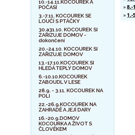
10.-14.11.KOCOUREK A
»
8.
POČASÍ
»
1.
3.-7.11. KOCOUREK SE
LOUČÍ S PTÁČKY
30.a31.10. KOCOUREK SI
ZAŘIZUJE DOMOV -
dokončení
20.-24.10. KOCOUREK SI
ZAŘIZUJE DOMOV
13.-17.10.KOCOUREK SI
HLEDÁ TEPLÝ DOMOV
6.-10.10.KOCOUREK
ZABOUDL V LESE
28.9. - 3.11. KOCOUREK NA
POLI
22.-26.9.KOCOUREK NA
ZAHRADĚ A JEJÍ DARY
16.-20.9.DOMOV
KOCOURKA A ŽIVOT S
ČLOVĚKEM