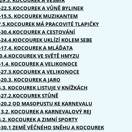
.29.5. KOCOUREK A VESMÍR
.-22.5.KOCOUREK A VŮNĚ BYLINEK
.-15.5. KOCOUREK MUZIKANTEM
-7.5.KOCOUREK MÁ PRACOVITÉ TLAPIČKY
.-30.4.KOCOUREK A CESTOVÁNÍ
.-24.4.KIOCOUREK UKLÍZÍ KOLEM SEBE
.-17,4. KOCOUREK A MLÁĎATA
10.4.KOCOUREK VE SVĚTĚ HMYZU
.-1.4. KOCOUREK A VELIKONOCE
.-27.3.KOCOUREK A VELIKONOCE
.-20.3. KOCOUREK A JARO
-6.3. KOCOUREK LISTUJE V KNÍŽKÁCH
.-27.2.KOCOUREK STŮNĚ
.-20.2 OD MASOPUSTU KE KARNEVALU
-13.2. KOCOUREK A KARNEVALOVÝ REJ
-6.2. KOCOUREK A ZIMNÍ SPORTY
.-30.1 ZEMĚ VĚČNÉHO SNĚHU A KOCOUREK