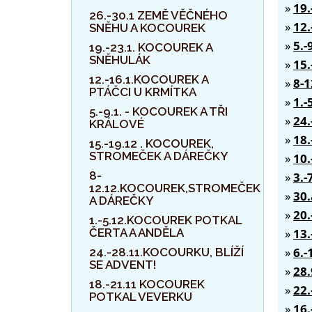
»
19
26.-30.1 ZEMĚ VĚČNÉHO
»
12
SNĚHU A KOCOUREK
»
5.-
19.-23.1. KOCOUREK A
SNĚHULÁK
»
15
12.-16.1.KOCOUREK A
»
8-
PTÁČCI U KRMÍTKA
»
1.
5.-9.1. - KOCOUREK A TŘI
»
24
KRÁLOVÉ
»
18
15.-19.12 . KOCOUREK,
STROMEČEK A DÁREČKY
»
10
8-
»
3.
12.12.KOCOUREK,STROMEČEK
»
30
A DÁREČKY
»
20
1.-5.12.KOCOUREK POTKAL
ČERTA A ANDĚLA
»
13
»
6.
24.-28.11.KOCOURKU, BLÍŽÍ
SE ADVENT!
»
28.
18.-21.11 KOCOUREK
»
22
POTKAL VEVERKU
»
16