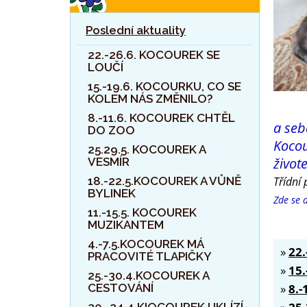
Poslední aktuality
22.-26.6. KOCOUREK SE
LOUČÍ
15.-19.6. KOCOURKU, CO SE
KOLEM NÁS ZMĚNILO?
8.-11.6. KOCOUREK CHTĚL
a seb
DO ZOO
Kocou
25.29.5. KOCOUREK A
život
VESMÍR
18.-22.5.KOCOUREK A VŮNĚ
Třídní 
BYLINEK
Zde se 
11.-15.5. KOCOUREK
MUZIKANTEM
4.-7.5.KOCOUREK MÁ
»
22
PRACOVITÉ TLAPIČKY
»
15
25.-30.4.KOCOUREK A
CESTOVÁNÍ
»
8.