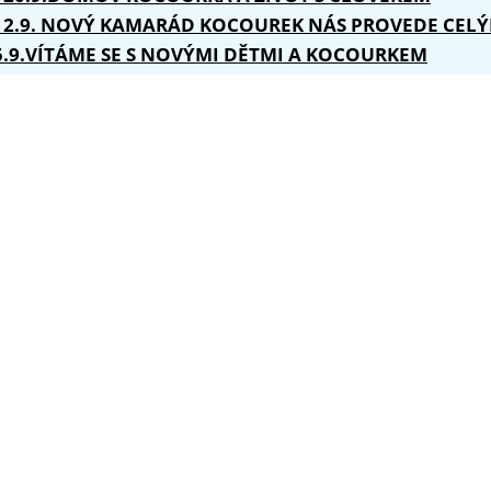
-12.9. NOVÝ KAMARÁD KOCOUREK NÁS PROVEDE CEL
-5.9.VÍTÁME SE S NOVÝMI DĚTMI A KOCOURKEM