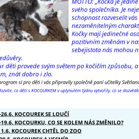
MOTTO: „Kočka je jediné z
svého společníka. Je ne
schopnost rozveselit vá
nezaměnitelným charakt
Kočky mají jedinečné oso
pozitivním změnám v naše
sebejistota nás mohou na
edůvěry.
r děti provede svým světem po kočičím způsobu, 
em, znát dobro i zlo.
program sI pro děti i vás připravily společně paní učitelky Svět
dozvíte, co děti s KOCOURKEM v uplynulém týdnu vytvořily, co se dozvěděly
.-26.6. KOCOUREK SE LOUČÍ
.-19.6. KOCOURKU, CO SE KOLEM NÁS ZMĚNILO?
-11.6. KOCOUREK CHTĚL DO ZOO