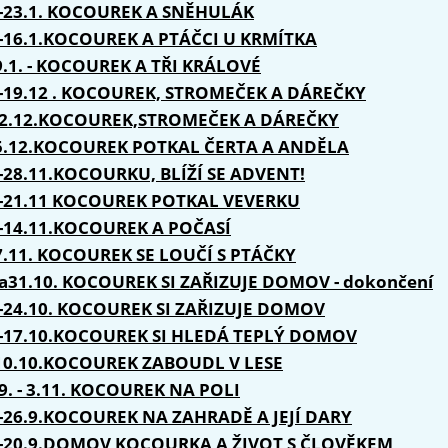
.-23.1. KOCOUREK A SNĚHULÁK
.-16.1.KOCOUREK A PTÁČCI U KRMÍTKA
9.1. - KOCOUREK A TŘI KRÁLOVÉ
.-19.12 . KOCOUREK, STROMEČEK A DÁREČKY
12.12.KOCOUREK,STROMEČEK A DÁREČKY
-5.12.KOCOUREK POTKAL ČERTA A ANDĚLA
.-28.11.KOCOURKU, BLÍŽÍ SE ADVENT!
.-21.11 KOCOUREK POTKAL VEVERKU
.-14.11.KOCOUREK A POČASÍ
-7.11. KOCOUREK SE LOUČÍ S PTÁČKY
.a31.10. KOCOUREK SI ZAŘIZUJE DOMOV - dokončení
.-24.10. KOCOUREK SI ZAŘIZUJE DOMOV
.-17.10.KOCOUREK SI HLEDÁ TEPLÝ DOMOV
-10.10.KOCOUREK ZABOUDL V LESE
9. - 3.11. KOCOUREK NA POLI
.-26.9.KOCOUREK NA ZAHRADĚ A JEJÍ DARY
.-20.9.DOMOV KOCOURKA A ŽIVOT S ČLOVĚKEM