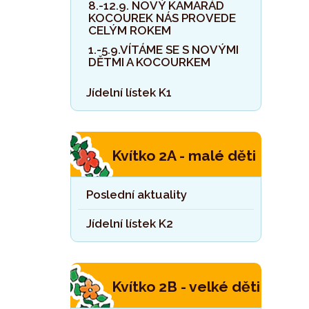
8.-12.9. NOVÝ KAMARÁD
KOCOUREK NÁS PROVEDE
CELÝM ROKEM
1.-5.9.VÍTÁME SE S NOVÝMI
DĚTMI A KOCOURKEM
Jídelní lístek K1
Kvítko 2A - malé děti
Poslední aktuality
Jídelní lístek K2
Kvítko 2B - velké děti