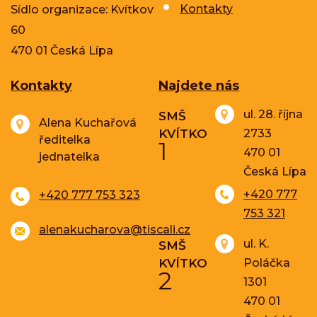
Kontakty
Sídlo organizace: Kvítkov
60
470 01 Česká Lípa
Kontakty
Najdete nás
ul. 28. října
SMŠ
Alena Kuchařová
KVÍTKO
2733
ředitelka
1
470 01
jednatelka
Česká Lípa
+420 777
+420 777 753 323
753 321
alenakucharova@tiscali.cz
ul. K.
SMŠ
KVÍTKO
Poláčka
2
1301
470 01