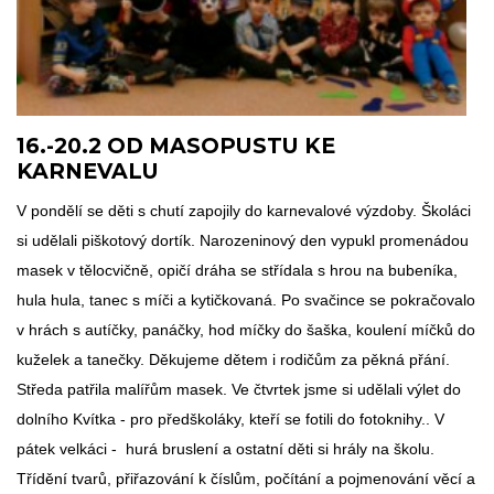
16.-20.2 OD MASOPUSTU KE
KARNEVALU
V pondělí se děti s chutí zapojily do karnevalové výzdoby. Školáci
si udělali piškotový dortík. Narozeninový den vypukl promenádou
masek v tělocvičně, opičí dráha se střídala s hrou na bubeníka,
hula hula, tanec s míči a kytičkovaná. Po svačince se pokračovalo
v hrách s autíčky, panáčky, hod míčky do šaška, koulení míčků do
kuželek a tanečky. Děkujeme dětem i rodičům za pěkná přání.
Středa patřila malířům masek. Ve čtvrtek jsme si udělali výlet do
dolního Kvítka - pro předškoláky, kteří se fotili do fotoknihy.. V
pátek velkáci - hurá bruslení a ostatní děti si hrály na školu.
Třídění tvarů, přiřazování k číslům, počítání a pojmenování věcí a